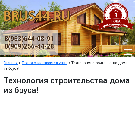
8(953)644-08-91
8(909)256-44-28
T
Главная
>
Технологии строительства
> Технология строительства дома
из бруса!
Технология строительства дома
из бруса!