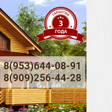
8(953)644-08-91
8(909)256-44-28