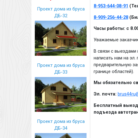
8-953-644-08-91
(Те
Проект дома из бруса
ДБ-32
8-909-256-44-28
(Би
Часы работы: с 8.0
Уважаемые заказчик
В связи с выездами 
написать нам на эл.
предварительную зая
Проект дома из бруса
границе областей).
ДБ-33
Мы обязательно св
Эл. почта:
brus44ru
Бесплатный выезд 
подъезда автотран
Проект дома из бруса
ДБ-34