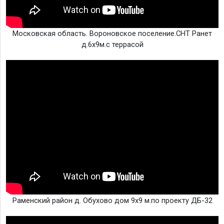
Московская область. Вороновское поселение.СНТ Ранет
д.6х9м.с террасой
Раменский район д. Обухово дом 9х9 м.по проекту ДБ-32